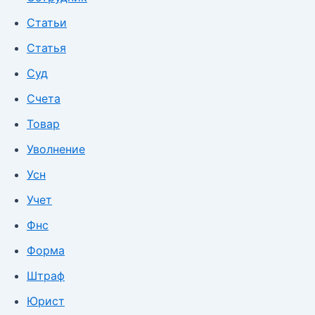
Статьи
Статья
Суд
Счета
Товар
Уволнение
Усн
Учет
Фнс
Форма
Штраф
Юрист