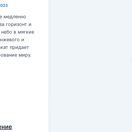
2023
е медленно
за горизонт и
 небо в мягкие
анжевого и
акат придает
рование миру.
ение