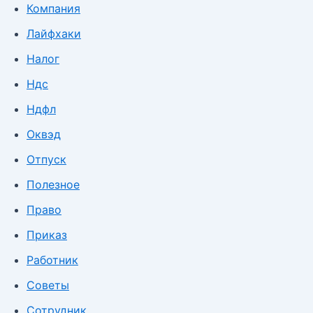
Компания
Лайфхаки
Налог
Ндс
Ндфл
Оквэд
Отпуск
Полезное
Право
Приказ
Работник
Советы
Сотрудник