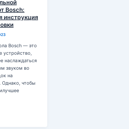
льной
т Bosch:
я инструкция
новки
023
ола Bosch — это
е устройство,
е наслаждаться
ым звуком во
ок на
 Однако, чтобы
аилучшее