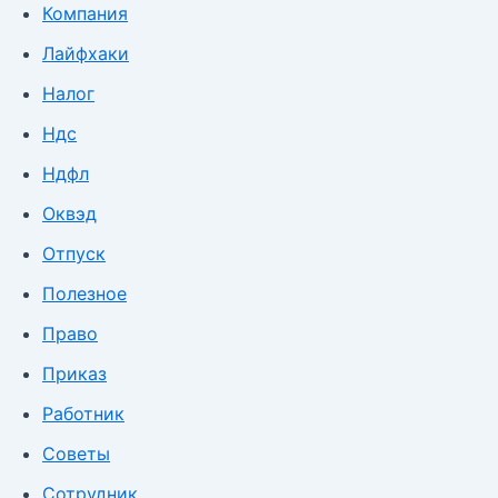
Компания
Лайфхаки
Налог
Ндс
Ндфл
Оквэд
Отпуск
Полезное
Право
Приказ
Работник
Советы
Сотрудник