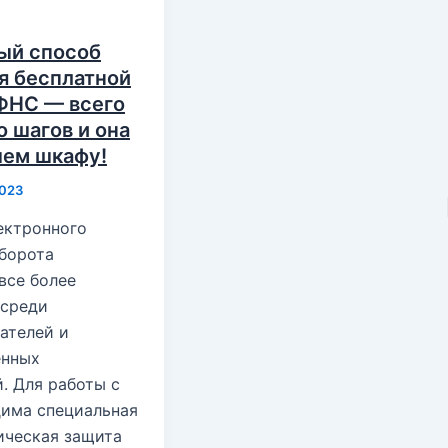
ый способ
я бесплатной
 ФНС — всего
 шагов и она
шем шкафу!
2023
ектронного
борота
все более
 среди
ателей и
енных
. Для работы с
дима специальная
ическая защита