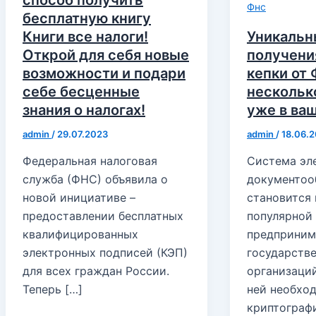
Фнс
бесплатную книгу
Книги все налоги!
Уникальн
Открой для себя новые
получени
возможности и подари
кепки от
себе бесценные
несколько
знания о налогах!
уже в ва
admin
/
29.07.2023
admin
/
18.06.
Федеральная налоговая
Система эл
служба (ФНС) объявила о
документоо
новой инициативе –
становится 
предоставлении бесплатных
популярной
квалифицированных
предприним
электронных подписей (КЭП)
государств
для всех граждан России.
организаций
Теперь […]
ней необхо
криптограф