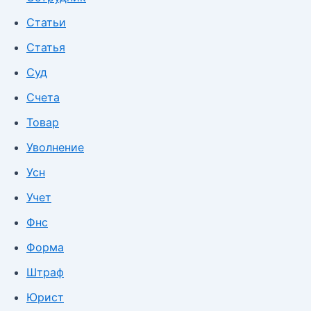
Статьи
Статья
Суд
Счета
Товар
Уволнение
Усн
Учет
Фнс
Форма
Штраф
Юрист