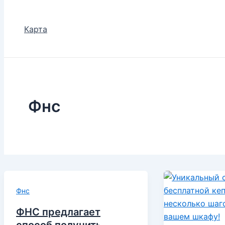
Карта
Фнс
Фнс
ФНС предлагает
способ получить