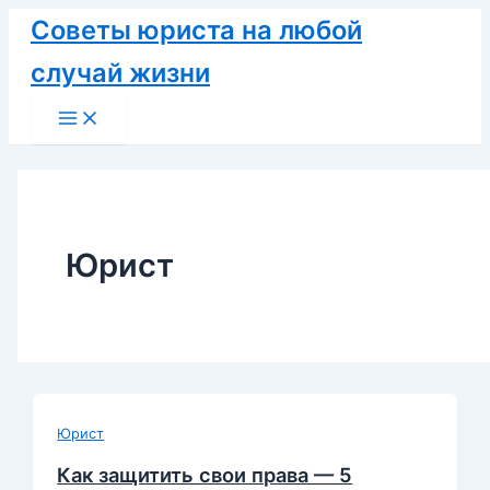
Перейти
Советы юриста на любой
к
случай жизни
содержимому
Main
Menu
Юрист
Юрист
Как защитить свои права — 5