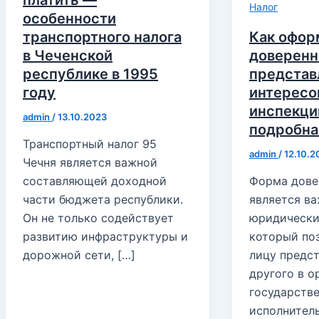
Налог
особенности
транспортного налога
Как офор
в Чеченской
доверенн
республике в 1995
представ
году
интересо
инспекци
admin
/
13.10.2023
подробна
Транспортный налог 95
admin
/
12.10.2
Чечня является важной
составляющей доходной
Форма дове
части бюджета республики.
является в
Он не только содействует
юридически
развитию инфраструктуры и
который по
дорожной сети, […]
лицу предс
другого в о
государстве
исполнитель