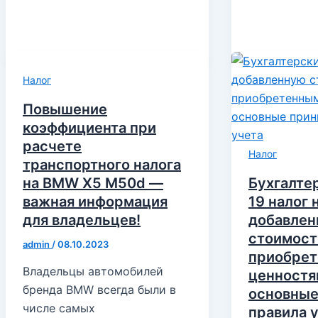
Налог
Повышение
коэффициента при
расчете
Налог
транспортного налога
на BMW X5 M50d —
Бухгалте
важная информация
19 налог 
для владельцев!
добавле
стоимост
admin
/
08.10.2023
приобре
Владельцы автомобилей
ценност
бренда BMW всегда были в
основные
числе самых
правила 