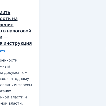
мить
ость на
ление
в в налоговой
и —
я инструкция
023
ренности
ажным
м документом,
зволяет одному
тавлять интересы
рганах
нной власти и
ной власти.