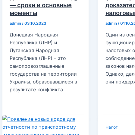
— сроки и основные
доказате
моменты
налоговы
admin
/
03.10.2023
admin
/
01.10.2
Донецкая Народная
Один из ос
Республика (ДНР) и
функционир
Луганская Народная
налоговых 
Республика (ЛНР) – это
соблюдение
самопровозглашенные
законов на
государства на территории
Однако, дал
Украины, образовавшиеся в
они придер
результате конфликта
Налог