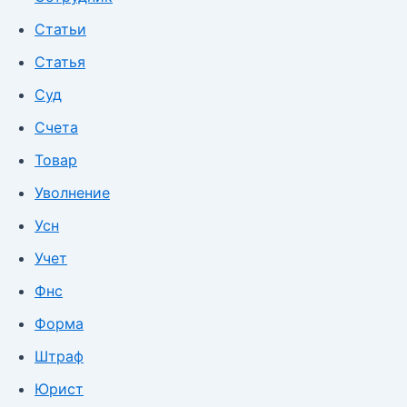
Статьи
Статья
Суд
Счета
Товар
Уволнение
Усн
Учет
Фнс
Форма
Штраф
Юрист