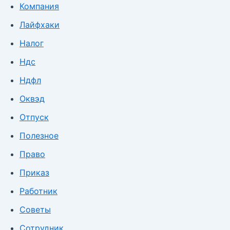
Компания
Лайфхаки
Налог
Ндс
Ндфл
Оквэд
Отпуск
Полезное
Право
Приказ
Работник
Советы
Сотрудник