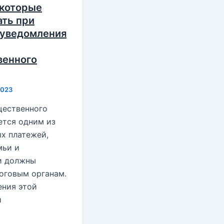
 которые
ать при
 уведомления
венного
2023
щественного
ется одним из
х платежей,
мьи и
и должны
оговым органам.
ения этой
и