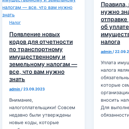
Правила,
нужно зн
отправке
Налог
об уплате
Появление новых
имущест
кодов для отчетности
налога
по транспортному
admin
/
22.09.
имущественному и
Уплата иму
земельному налогам —
налога явля
все, что вам нужно
обязательны
знать
которые се
admin
/
23.09.2023
организаци
Внимание,
вносить нал
налогоплательщики! Совсем
Для выполн
недавно были утверждены
обязанност
новые коды, которые