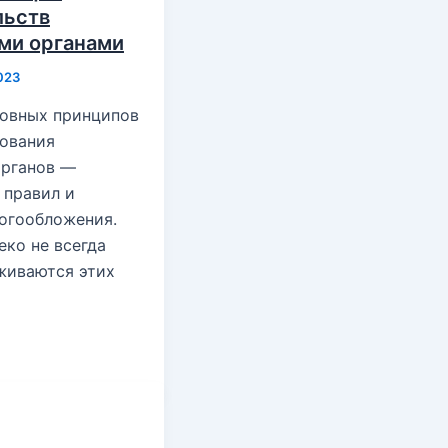
льств
ми органами
023
новных принципов
ования
органов —
 правил и
логообложения.
еко не всегда
живаются этих