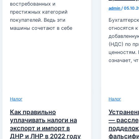
востребованных и
admin
/
05.10.
престижных категорий
покупателей. Ведь эти
Бухгалтерск
машины сочетают в себе
относятся к
добавленну
(НДС) по п
ценностям.
означает, ч
Налог
Налог
Как правильно
Устранен
уплачивать налоги на
— рассле
экспорт и импорт в
подделок
ДНР и ЛНР в 2022 году
фальсиф