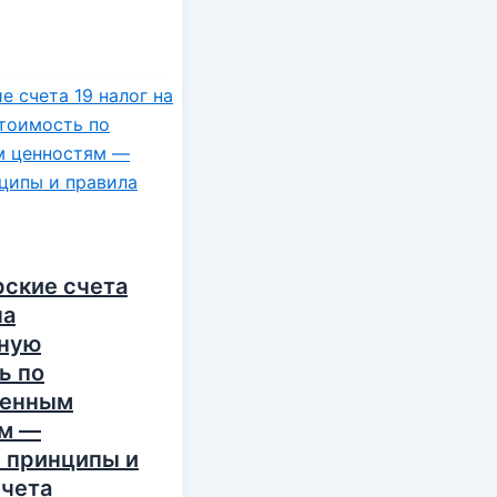
рские счета
на
нную
ь по
тенным
ям —
 принципы и
учета