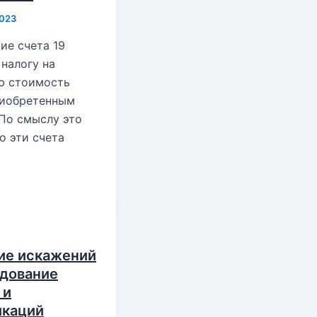
2023
ие счета 19
 налогу на
ю стоимость
риобретенным
 По смыслу это
то эти счета
ие искажений
дование
 и
икаций