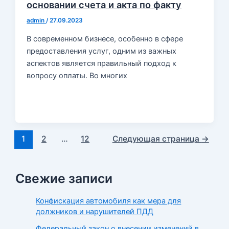
основании счета и акта по факту
admin
/
27.09.2023
В современном бизнесе, особенно в сфере
предоставления услуг, одним из важных
аспектов является правильный подход к
вопросу оплаты. Во многих
Постраничная
1
2
…
12
Следующая страница
→
навигация
записи
Свежие записи
Конфискация автомобиля как мера для
должников и нарушителей ПДД
Федеральный закон о внесении изменений в