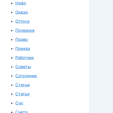
Ндфл
Оквэд
Отпуск
Полезное
Право
Приказ
Работник
Советы
Сотрудник
Статьи
Статья
Суд
Счета