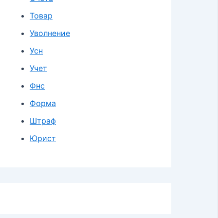
Товар
Уволнение
Усн
Учет
Фнс
Форма
Штраф
Юрист