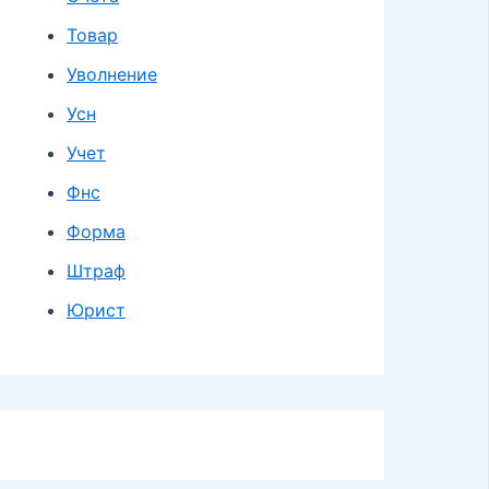
Товар
Уволнение
Усн
Учет
Фнс
Форма
Штраф
Юрист