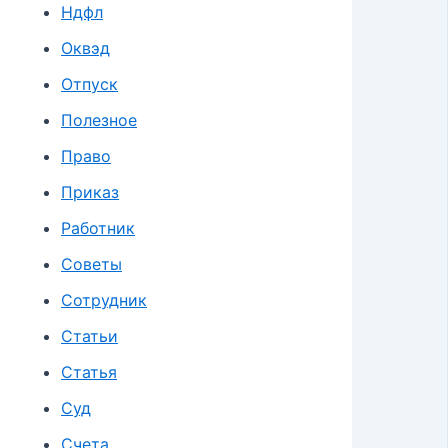
Ндфл
Оквэд
Отпуск
Полезное
Право
Приказ
Работник
Советы
Сотрудник
Статьи
Статья
Суд
Счета