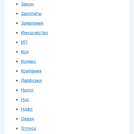
Закон
Зарплаты
Заявления
Имушчество
ИП
Код
Кодекс
Компания
Лайфхаки
Налог
Ндс
Ндфл
Оквэд
Отпуск